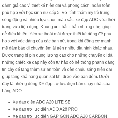
đánh giá cao vì thiết kế hiện đại và phong cách, hoàn toàn
phù hợp với học sinh nữ cấp 3. Với tính thẩm mỹ trẻ trung,
sống động và nhiều lựa chọn màu sắc, xe đạp ADO vừa thời
trang vừa tiện dụng.
Khung xe chắc chắn nhưng nhẹ, giúp
dễ điều khiển. Yên xe thoải mái được thiết kế riêng để phù
hợp với vóc dáng của các bạn nữ, trong khi động cơ mạnh
mẽ đảm bảo di chuyển êm ái trên nhiều địa hình khác nhau.
Được trang bị pin dung lượng cao cho những chuyến đi dài,
những chiếc xe đạp này còn tự hào có hệ thống phanh đáng
tin cậy để tăng thêm sự an toàn và đèn chiếu sáng hiện đại
giúp tăng khả năng quan sát khi đi xe vào ban đêm.
Dưới
đây là những dòng XE đạp trợ lực điện bán chạy nhất của
hãng ADO:
Xe đạp điện ADO A20 LITE SE
Xe đạp trợ lực điện ADO A28 PRO
Xe đạp trợ lực điện GẤP GỌN ADO A20 CARBON