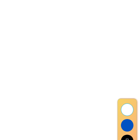
Phone:
0913 426.268
Email:
probikevn.hn@gmail.com
Pro Bike VN
Giới Thiệu
Liên Hệ
Phụ Tùng
Dịch Vụ
Xe Đạp
Hỗ Trợ