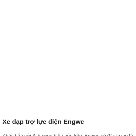
Xe đạp trợ lực điện Engwe
Khác hẳn với 3 thương hiệu bên trên, Engwe có đặc trưng là