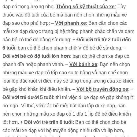
đạp có trọng lượng nhẹ.
Thông số kỹ thuật của xe:
Tùy
thuộc vào độ tuổi của bé mà bạn nên chọn những mẫu xe
đạp sao cho phù hợp: –
Với phanh xe
: Bạn cần chọn các
mẫu xe đạp được trang bị hệ thống phanh chắc chắn và đảm
bảo bé có thể dễ dàng sử dụng: +
Đối với trẻ từ 2 tuổi đến
6 tuổi
: bạn có thể chọn phanh chữ V để bé dễ sử dụng. +
Đối với bé có độ tuổi lớn hơn
: bạn có thể chọn xe đạp có
phanh đĩa hoặc phanh vành. –
Với bánh xe
: Bạn nên chọn
những mẫu xe đạp có lốp cao su to bảng và hạn chế chọn
loại lốp đặc ruột vì điều này sẽ tăng trọng lượng của xe khiến
bé gặp khó khăn khi điều khiển. –
Với bộ truyền động xe
: +
Đối với trẻ dưới 5 tuổi:
thì thì việc đi xe đạp sẽ gặp không ít
bỡ ngỡ. Vì thế, với các bé mới bắt đầu tập đi xe đạp, bạn
nên chọn những mẫu xe đạp có 1 dĩa 1 líp để bé điều khiển
tốt hơn. +
Đối với trẻ trên 6 tuổi:
Bạn có thể chọn cho bé
các mẫu xe đạp với bộ truyền động nhiều dĩa và líp hơn,