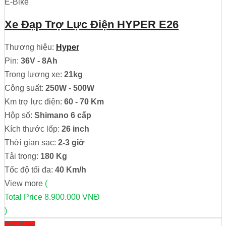
E-Bike
Xe Đạp Trợ Lực Điện HYPER E26
Thương hiệu:
Hyper
Pin:
36V - 8Ah
Trọng lượng xe:
21kg
Công suất:
250W - 500W
Km trợ lực điện:
60 - 70 Km
Hộp số:
Shimano 6 cấp
Kích thước lốp:
26 inch
Thời gian sạc:
2-3 giờ
Tải trọng:
180 Kg
Tốc độ tối đa:
40 Km/h
View more
(
Total Price
8.900.000 VNĐ
)
For Sale