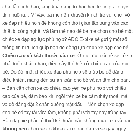
chất lẫn tinh thần, tăng khả năng tự học hỏi, tự tin giải quyết
tình huống,…Vì vậy, ba mẹ nên khuyến khích trẻ vui chơi với
xe đạp nhiều hơn để không còn thời gian tập trung vào các
thiết bị công nghệ. Và làm thế nào để ba mẹ chọn cho bé một
chiếc xe đạp trợ lực phù hợp? ADO E-bike sẽ gợi ý một số
thông tin hữu ích giúp bạn dễ dàng lựa chọn xe đạp cho bé.
Chiều cao và kích thước của xe:
Ở mỗi độ tuổi trẻ sẽ có sự
phát triển khác nhau, điều này thể hiện ở chiều cao của mỗi
bé. Do đó, một chiếc xe đạp phù hợp sẽ giúp bé dễ dàng
điều khiển, mang đến sự an toàn cho bé và an tâm cho bạn.
– Bạn cần chọn xe có chiều cao yên xe phù hợp với chiều
cao của bé, đảm bảo khi ngồi trên xe bé cảm thấy thoải mái
và dễ dàng đặt 2 chân xuống mặt đất. – Nên chọn xe đạp
cho bé có tay lái vừa tầm, không phải với tay hay trùng tay. –
Bàn đạp xe phải có thiết kế thoải mái, không quá trơn và bạn
không nên
chọn xe có khóa cài ở bàn đạp vì sẽ gây nguy