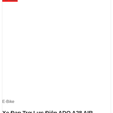
E-Bike
Xe Đạp Trợ Lực Điện ADO A28 AIR