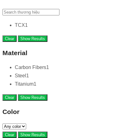
TCX
1
Clear
Show Results
Material
Carbon Fibers
1
Steel
1
Titanium
1
Clear
Show Results
Color
Clear
Show Results