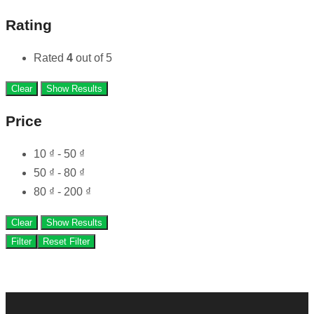
Rating
Rated
4
out of 5
Clear
Show Results
Price
10
₫
-
50
₫
50
₫
-
80
₫
80
₫
-
200
₫
Clear
Show Results
Filter
Reset Filter