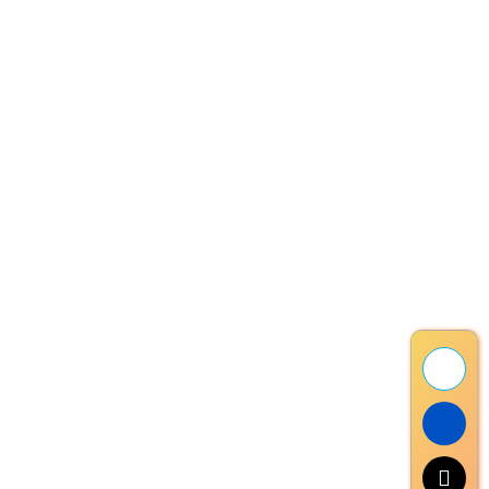
Phone:
0913 426.268
Email:
probikevn.hn@gmail.com
Pro Bike VN
Giới Thiệu
Liên Hệ
Phụ Tùng
Dịch Vụ
Xe Đạp
Hỗ Trợ
Hỗ Trợ Khách Hàng