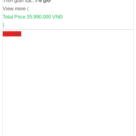
Thời gian sạc:
7-8 giờ
View more
(
Total Price
35.990.000 VNĐ
)
For Sale